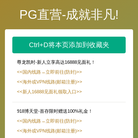
PG直营-成就非凡!
Ctrl+D将本页添加到收藏夹
尊龙凯时-新人立享高达16888见面礼！
<<国内线路→立即前往(防封)>>
<<海外或VPN线路(邮箱注册)>>
<<新人16888见面礼领取入口>>
918博天堂-首存限时赠送100%礼金！
<<国内线路→立即前往(防封)>>
<<海外或VPN线路(邮箱注册)>>