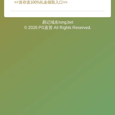
<<首存送100%礼金领取入口>>
易记域名long.bet
© 2026 PG直营 All Rights Reserved.